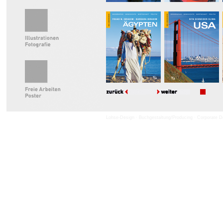
Lohse-Design · Buchgestaltung/producing · Corporate Desi