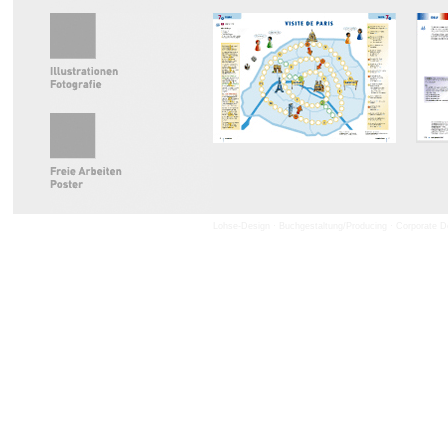
Lohse-Design · Buchgestaltung/producing · Corporate Desi